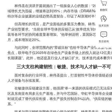
林伟圣在演讲开篇就抛出了一组振奋人心的数据：“2025年全球
购物车
域增长尤为迅猛，增速将达到35%；内存市场（DRAM/NAND）
特尔等企业披露的业绩趋势高度契合，印证了AI浪潮对半导体产业
但高增长的背后，是产业面临的多重压力叠加。林伟圣重点指出
技术支持
产业转型要求。“当前全球半导体供应链已从‘效率优先’转向‘安全
装等各环节的协同难度显著增加。”他举例说明，某国际芯片设计企业
月，成本增加近20%。
售后咨询
与此同时，全球范围内的“零碳目标”也给半导体产业带来新考
焦点，联华电子仅2025年在绿色生产设备升级上的投入就达12亿
长期课题”。此外，他还提及行业人才缺口扩大、技术迭代成本攀升等
三大支柱构建韧性：敏捷、技术与人才缺一不可
面对复杂的行业环境，林伟圣提出，打造韧性半导体价值链必
人才储备与永续发展。
在敏捷供应链建设方面，他强调“单一来源的供应模式已无法应
区及东南亚布局多元生产基地，并与中芯国际、华虹半导体等企业建立
时就完成了替代供应衔接，将生产损失控制在5%以内。“供应链的
系。”
技术与营运韧性则聚焦于核心能力的筑牢。林伟圣表示，联华电子