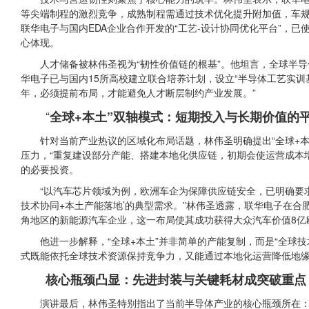
等尖端制程的激烈竞争，成熟制程需通过技术优化提升附加值，车规
联华电子与国内EDA企业合作开发的“工艺-设计协同优化平台”，已
心体现。
人才储备被林伟圣视为“韧性价值链的根基”。他坦言，全球半导
华电子已与国内15所高校建立联合培养计划，设立“半导体工艺实训基
年，必须提前布局，才能避免人才断层制约产业发展。”
“
全球+本土”双轴模式：短期投入与长期价值的
针对当前产业热议的区域化布局话题，林伟圣明确提出“全球+
压力，“重复建设部分产能、搭建本地化供应链，初期会使运营成本增
的必要投资。
“以汽车芯片领域为例，欧洲车企为保障供应链安全，已明确要
技术协同+本土产能落地’的典型需求。”林伟圣透露，联华电子在
角地区的新能源汽车企业，这一布局使其成功获得大众汽车价值8亿
他进一步解释，“全球+本土”并非简单的产能复制，而是“全球
式既能依托全球技术资源保持竞争力，又能通过本地化运营降低地
核心瓶颈凸显：先进封装与关键耗材成突破重点
演讲最后，林伟圣特别指出了当前半导体产业的核心瓶颈所在：